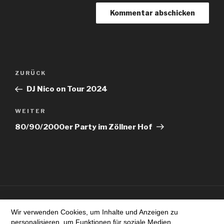
Beitragsnavigation
Vorheriger
ZURÜCK
Beitrag
DJ Nico on Tour 2024
Nächster
WEITER
Beitrag
80/90/2000er Party im Zöllner Hof
Wir verwenden Cookies, um Inhalte und Anzeigen zu
https://crazy-sound.net/impressum/
personalisieren, um Funktionen für soziale Medien