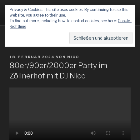
Zum
DJ NICO
Privacy & Cookies: This site uses cookies. By continuing to use this
Inhalt
website, you agree to their use.
Der DJ zu jedem Anlass
springen
To find out more, including how to control cookies, see here:
Cookie-
Richtlinie
Menü
VERÖFFENTLICHT
18. FEBRUAR 2024
VON
NICO
AM
80er/90er/2000er Party im
Zöllnerhof mit DJ Nico